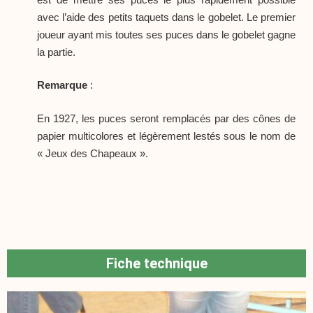
avec l’aide des petits taquets dans le gobelet. Le premier
joueur ayant mis toutes ses puces dans le gobelet gagne
la partie.
Remarque
:
En 1927, les puces seront remplacés par des cônes de
papier multicolores et légèrement lestés sous le nom de
« Jeux des Chapeaux ».
Fiche technique