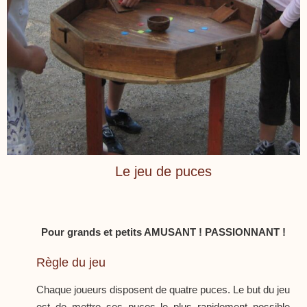
Le jeu de puces
Pour grands et petits AMUSANT ! PASSIONNANT !
Règle du jeu
Chaque joueurs disposent de quatre puces. Le but du jeu
est de mettre ses puces le plus rapidement possible