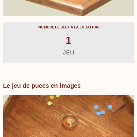
NOMBRE DE JEUX À LA LOCATION
1
JEU
Le jeu de puces en images