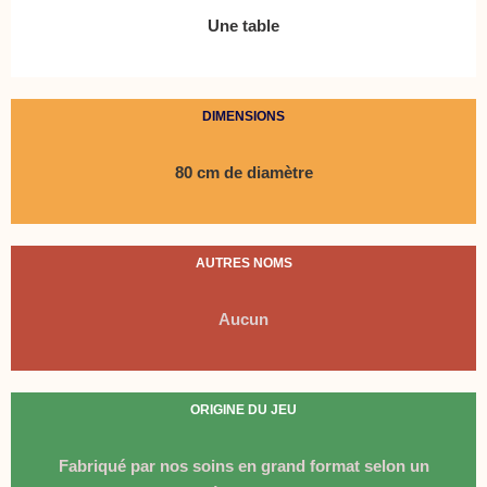
Une table
DIMENSIONS
80 cm de diamètre
AUTRES NOMS
Aucun
ORIGINE DU JEU
Fabriqué par nos soins en grand format selon un