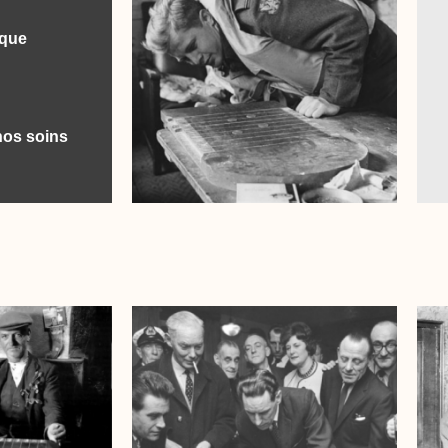
ique
nos soins