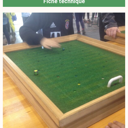
Fiche technique