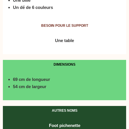
Une bille
Un dé de 6 couleurs
BESOIN POUR LE SUPPORT
Une table
DIMENSIONS
69 cm de longueur
54 cm de largeur
AUTRES NOMS
Foot pichenette