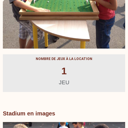
NOMBRE DE JEUX À LA LOCATION
1
JEU
Stadium en images