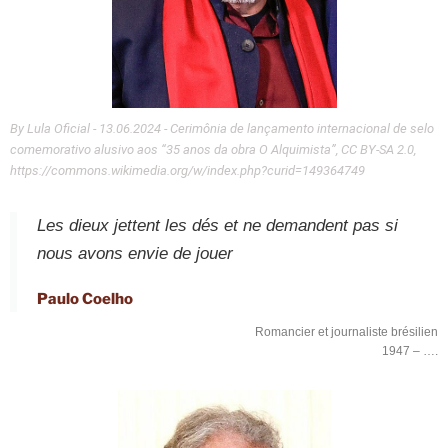
By Lula Oficial - 13.06.2024 - Cerimônia de lançamento internacional de selo
comemorativo alusivo aos “35 anos da obra O Alquimista”, CC BY-SA 2.0,
https://commons.wikimedia.org/w/index.php?curid=149364749
Les dieux jettent les dés et ne demandent pas si
nous avons envie de jouer
Paulo Coelho
Romancier et journaliste brésilien
1947 – ….