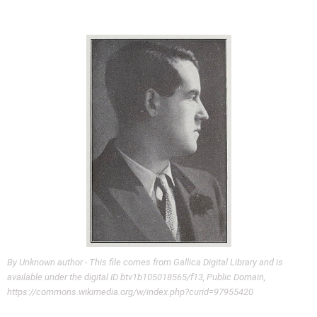
By Unknown author - This file comes from Gallica Digital Library and is
available under the digital ID btv1b105018565/f13, Public Domain,
https://commons.wikimedia.org/w/index.php?curid=97955420