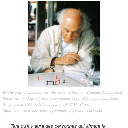
By The original uploader was The nipper at German Wikipedia.(Original text:
Robert Wirth) - Originally from de.wikipedia; description page is/was here.
(Original text: seld made (analog photo)), CC BY-SA 3.0,
https://commons.wikimedia.org/w/index.php?curid=54299022
Tant qu'il y aura des personnes qui aiment la