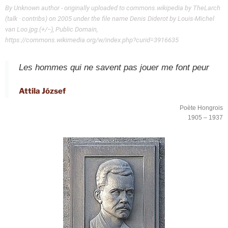
By Unknown author - originally uploaded to commons.wikipedia by TheLarch
(talk · contribs) on 2005 under the file name Denis Diderot by Louis-Michel
van Loo.jpg.(+/−), Public Domain,
https://commons.wikimedia.org/w/index.php?curid=3916635
Les hommes qui ne savent pas jouer me font peur
Attila József
Poète Hongrois
1905 – 1937