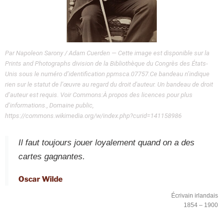
Par Napoleon Sarony / Adam Cuerden — Cette image est disponible sur la
Prints and Photographs division de la Bibliothèque du Congrès des États-
Unis sous le numéro d’identification ppmsca.07757.Ce bandeau n’indique
rien sur le statut de l’œuvre au regard du droit d'auteur. Un bandeau de droit
d’auteur est requis. Voir Commons:À propos des licences pour plus
d’informations., Domaine public,
https://commons.wikimedia.org/w/index.php?curid=141158986
Il faut toujours jouer loyalement quand on a des
cartes gagnantes.
Oscar Wilde
Écrivain irlandais
1854 – 1900