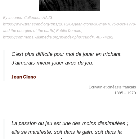
By Inconnu. Collection AAJG. -
https://www.transcend.org/tms/2016/04/jean-giono-30-mar-1895-8-oct-1970-
and-the-energies-of-the-earth/, Public Domain,
https://commons.wikimedia.org/w/index.php?curid=140774282
C'est plus difficile pour moi de jouer en trichant.
J'aimerais mieux jouer avec du jeu.
Jean Giono
Écrivain et cinéaste français
1895 – 1970
La passion du jeu est une des moins dissimulées ;
elle se manifeste, soit dans le gain, soit dans la