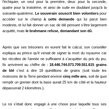
l’échiquier, un seul pour la première, deux pour la seconde,
quatre pour la troisième, et ainsi de suite en doublant jusqu’à la
soixante-quatrième.
Le souverain souscrit bien volontiers
pour
accéder sur le champ
à cette demande
qui lui parut bien
modeste, et lui fait donner un sac de blé pensant s’être largement
acquitté, mais
le brahmane refuse, demandant son dû
.
Après que ses trésoriers en eurent fait le calcul, son conseiller
expliqua au prince qu’il venait de signer la mort du royaume car
les récoltes de l’année ne suffiraient à s’acquitter du prix du jeu.
Ils arrivèrent au chiffre de :
18.446.744.073.709.551.615 grains
de blé
c’est à dire 18 quintillions de grains (soit toute les
moissons de la Terre pendant environ
cinq mille ans
, soit de quoi
remplir un grenier dont la base aurait 25 km de côté et la hauteur
dépasserait 2 kilomètres.).
Le roi s’était donc engagé à une chose pour laquelle tous ses